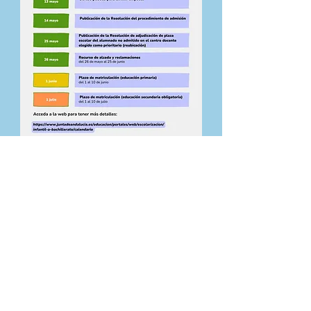
¡No te pierdas nada!
Puedes seguir todo el proceso
de escolarización en la App
Consultar mi solicitud en la App